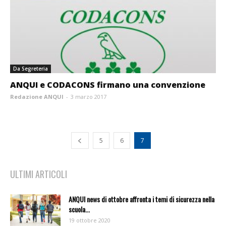
Da Segreteria
ANQUI e CODACONS firmano una convenzione
Redazione ANQUI
-
3 marzo 2017
5
6
7
ULTIMI ARTICOLI
ANQUI news di ottobre affronta i temi di sicurezza nella
scuola...
19 ottobre 2020