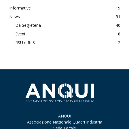
Informative
19
News
51
Da Segreteria
40
Eventi
8
RSU e RLS
2
ANQUI
Associazione Nazionale Quadri Industria
Sede Legale