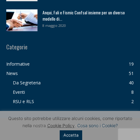
Anqui, Fali e Fismic Confsal insieme per un diverso
modello di...
8 maggio 2020
Categorie
Informative
19
News
51
Da Segreteria
40
Eventi
8
RSU e RLS
2
Questo sito potrebbe utilizzare alcuni cookies, come riportato
nella nostra
Cookie Policy
.
Cosa sono i Cookie?
Privacy Policy
Cookie Policy
Contatti
Accetta
© anqui.it