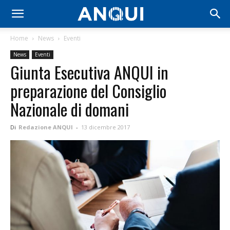
Home
News
Eventi
News
Eventi
Giunta Esecutiva ANQUI in
preparazione del Consiglio
Nazionale di domani
Di
Redazione ANQUI
-
13 dicembre 2017