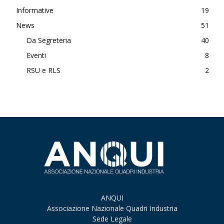
Informative
19
News
51
Da Segreteria
40
Eventi
8
RSU e RLS
2
ANQUI
Associazione Nazionale Quadri Industria
Sede Legale