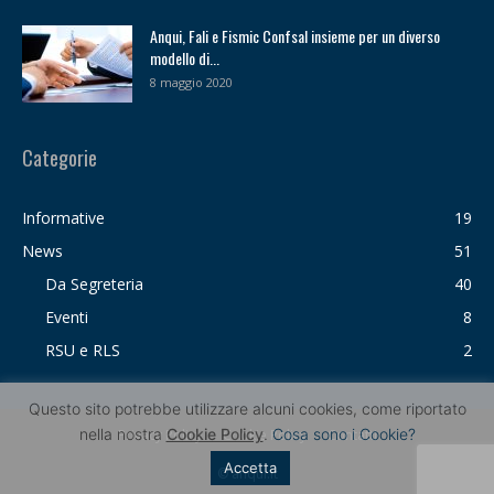
Anqui, Fali e Fismic Confsal insieme per un diverso
modello di...
8 maggio 2020
Categorie
Informative
19
News
51
Da Segreteria
40
Eventi
8
RSU e RLS
2
Questo sito potrebbe utilizzare alcuni cookies, come riportato
nella nostra
Cookie Policy
.
Cosa sono i Cookie?
Privacy Policy
Cookie Policy
Contatti
Accetta
© anqui.it