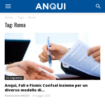
Home
Tags
Roma
Tag: Roma
Da Segreteria
Anqui, Fali e Fismic Confsal insieme per un
diverso modello di...
Redazione ANQUI
-
8 maggio 2020